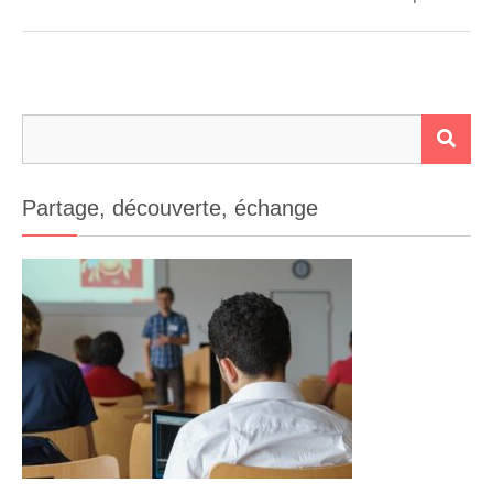
Rechercher :
RE
Partage, découverte, échange