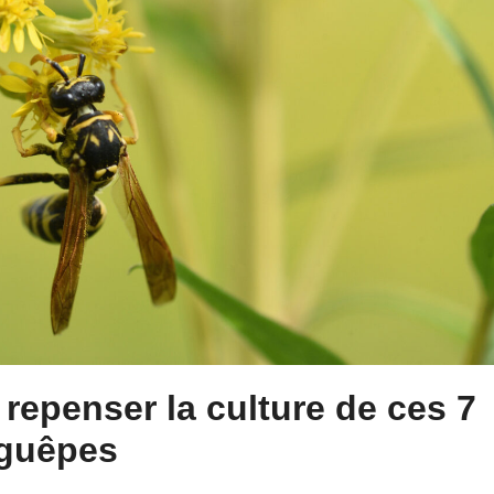
repenser la culture de ces 7
s guêpes