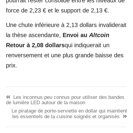
pourrait rester consolidé entre les niveaux de
force de 2,23 € et le support de 2,13 €.
Une chute inférieure à 2,13 dollars invaliderait
la thèse ascendante,
Envoi au
Altcoin
Retour à 2,08 dollars
qui indiquerait un
renversement et une plus grande baisse des
prix.
Navigation
Les inconnus peu connus pour utiliser des bandes
de
de lumière LED autour de la maison
Le piratage de porte-serviette en dollar qui maintient
l’article
les essentiels de la cuisine soignés et organisés