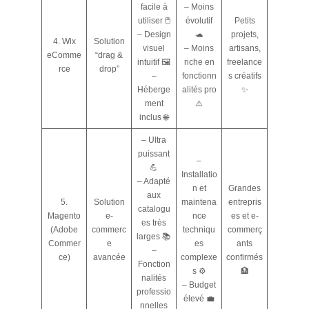
facile à
– Moins
utiliser 🖱️
évolutif
Petits
– Design
🐢
projets,
4. Wix
Solution
visuel
– Moins
artisans,
eComme
“drag &
intuitif 🖼️
riche en
freelance
rce
drop”
–
fonctionn
s créatifs
Héberge
alités pro
✨
ment
⚠️
inclus 🌐
– Ultra
puissant
–
💪
Installatio
– Adapté
n et
Grandes
aux
5.
Solution
maintena
entrepris
catalogu
Magento
e-
nce
es et e-
es très
(Adobe
commerc
techniqu
commerç
larges 📚
Commer
e
es
ants
–
ce)
avancée
complexe
confirmés
Fonction
s ⚙️
🏦
nalités
– Budget
professio
élevé 💼
nnelles