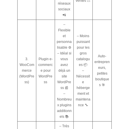
ventes 📉
réseaux
sociaux
📲
–
Flexible
et
– Moins
personna
puissant
lisable ⚙️
pour les
– Idéal si
gros
Auto-
3.
Plugin e-
vous
catalogu
entrepren
WooCom
commerc
avez
es 📦
eurs,
merce
e pour
déjà un
–
petites
(WordPre
WordPre
site
Nécessit
boutique
ss)
ss
WordPre
e
s 🎯
ss 📰
héberge
–
ment et
Nombreu
maintena
x plugins
nce 🔧
additionn
els 📚
– Très