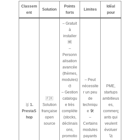
Classem
Points
Idéal
Solution
Limites
ent
forts
pour
– Gratuit
à
installer
🆓
–
Personn
alisation
avancée
(thèmes,
modules)
– Peut
🎨
nécessite
PME,
– Gestion
r un peu
startups
🇫🇷
catalogu
de
ambitieus
🥇
1.
Solution
e très
techniqu
es,
PrestaS
française
complète
e 🛠️
commerç
hop
open
(stocks,
–
ants qui
source
déclinais
Certains
veulent
ons,
modules
évoluer
promotio
payants
🚀