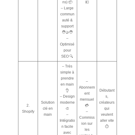
ns) 📦
💶
– Large
commun
auté &
support
🧑‍🤝‍🧑
–
Optimisé
pour
SEO 🔍
– Très
simple à
prendre
–
en main
Abonnem
👌
Débutant
ent
– Design
s,
mensuel
Solution
moderne
créateurs
2.
💳
clé en
🎨
qui
Shopify
–
main
–
veulent
Commiss
Intégratio
aller vite
ion sur
n facile
⏱️
les
avec